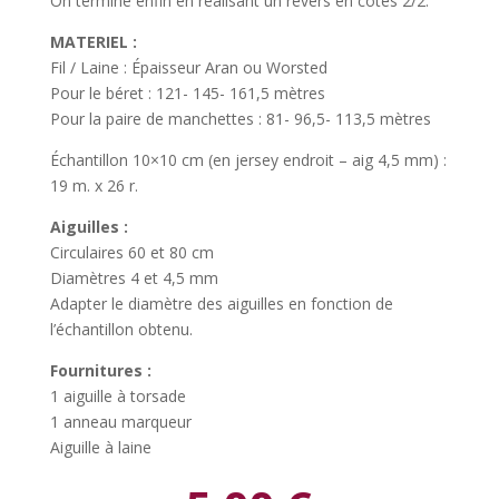
On termine enfin en réalisant un revers en côtes 2/2.
MATERIEL :
Fil / Laine : Épaisseur Aran ou Worsted
Pour le béret : 121- 145- 161,5 mètres
Pour la paire de manchettes : 81- 96,5- 113,5 mètres
Échantillon 10×10 cm (en jersey endroit – aig 4,5 mm) :
19 m. x 26 r.
Aiguilles :
Circulaires 60 et 80 cm
Diamètres 4 et 4,5 mm
Adapter le diamètre des aiguilles en fonction de
l’échantillon obtenu.
Fournitures :
1 aiguille à torsade
1 anneau marqueur
Aiguille à laine